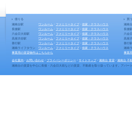
借りる
買
湘南台駅
ワンルーム
/
ファミリータイプ
/
借家・テラスハウス
湘南
長後駅
ワンルーム
/
ファミリータイプ
/
借家・テラスハウス
長後
六会日大前駅
ワンルーム
/
ファミリータイプ
/
借家・テラスハウス
六会
高座渋谷駅
ワンルーム
/
ファミリータイプ
/
借家・テラスハウス
高座
善行駅
ワンルーム
/
ファミリータイプ
/
借家・テラスハウス
善行
湘南ライフタウン
ワンルーム
/
ファミリータイプ
/
借家・テラスハウス
湘南
事業用の賃貸物件はこちらから
事業
会社案内
/
お問い合わせ
/
プライバシーポリシー
/
サイトマップ
/
湘南台 賃貸
/
湘南台 不
湘南台の賃貸を中心に長後・六会日大前などの賃貸、不動産を取り扱っています。アパー