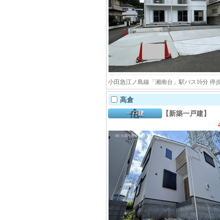
小田急江ノ島線「湘南台」駅バス16分 停歩
高倉
【新築一戸建】