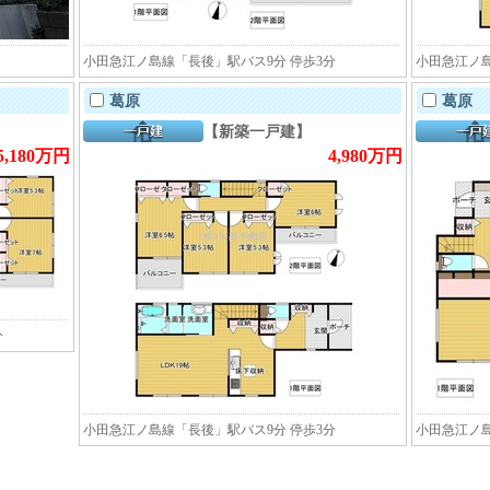
小田急江ノ島線「長後」駅バス9分 停歩3分
小田急江ノ島
葛原
葛原
【新築一戸建】
5,180万円
4,980万円
分
小田急江ノ島線「長後」駅バス9分 停歩3分
小田急江ノ島