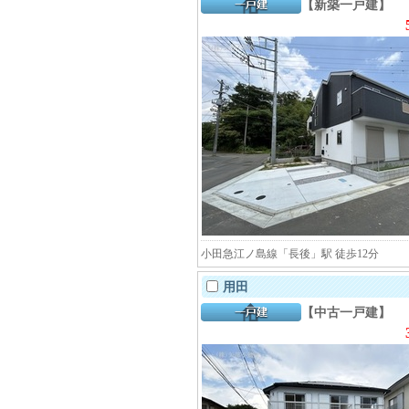
【新築一戸建】
小田急江ノ島線「長後」駅 徒歩12分
用田
【中古一戸建】