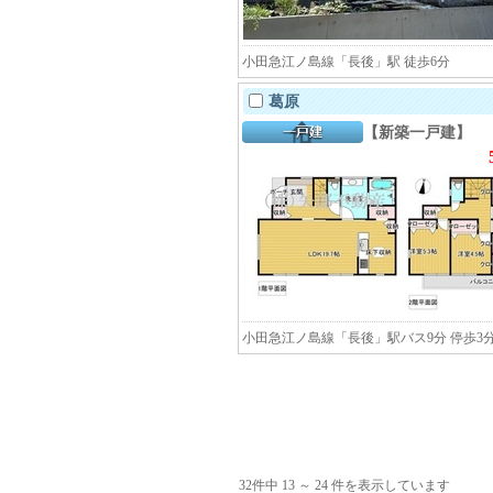
小田急江ノ島線「長後」駅 徒歩6分
葛原
【新築一戸建】
小田急江ノ島線「長後」駅バス9分 停歩3
32
件中
13
～
24
件を表示しています