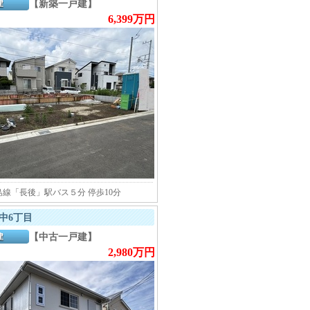
【新築一戸建】
6,399万円
線「長後」駅バス５分 停歩10分
中6丁目
【中古一戸建】
2,980万円