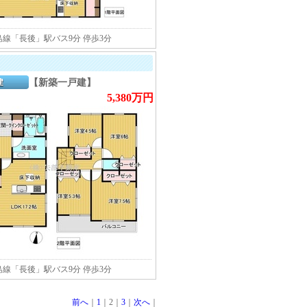
線「長後」駅バス9分 停歩3分
【新築一戸建】
5,380万円
線「長後」駅バス9分 停歩3分
前へ
｜
1
｜2｜
3
｜
次へ
｜