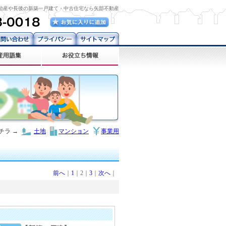
動産や長後の新築一戸建て・中古住宅なら矢部不動産
チラ →
土地
マンション
事業用
前へ
｜
1
｜2｜
3
｜
次へ
｜