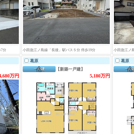
7分
小田急江ノ島線「長後」駅バス５分 停歩19分
小田急江ノ島
葛原
葛原
【新築一戸建】
4,680万円
5,180万円