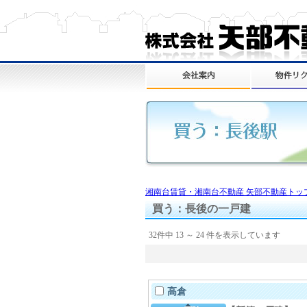
湘南台賃貸・湘南台不動産 矢部不動産トッ
買う：長後の一戸建
32
件中
13
～
24
件を表示しています
高倉