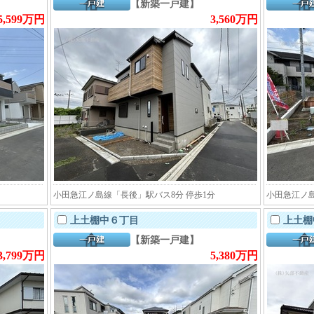
【新築一戸建】
5,599万円
3,560万円
小田急江ノ島線「長後」駅バス8分 停歩1分
小田急江ノ島
上土棚中６丁目
上土棚
【新築一戸建】
3,799万円
5,380万円