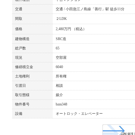
交通
交通 / 小田急江ノ島線「善行」駅 徒歩11分
間取
２LDK
価格
2,480万円 （税込）
建物構造
SRC造
総戸数
65
現況
空部屋
修繕積立金
6040
土地権利
所有権
引渡日
相談
取引態様
媒介
物件番号
bzm348
設備
オートロック・エレベーター