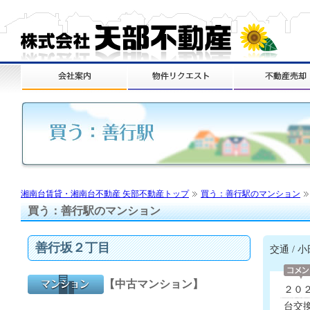
湘南台賃貸・湘南台不動産 矢部不動産トップ
買う：善行駅のマンション
買う：善行駅のマンション
善行坂２丁目
交通 /
【中古マンション】
２０
台交