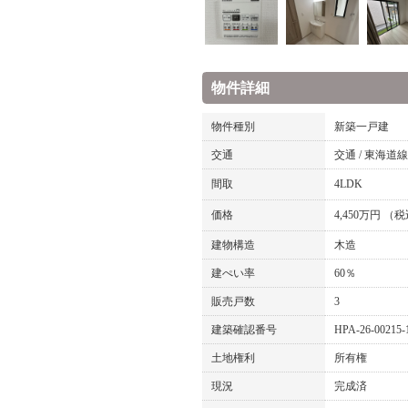
物件詳細
物件種別
新築一戸建
交通
交通 / 東海道
間取
4LDK
価格
4,450万円 （
建物構造
木造
建ぺい率
60％
販売戸数
3
建築確認番号
HPA-26-00215-
土地権利
所有権
現況
完成済