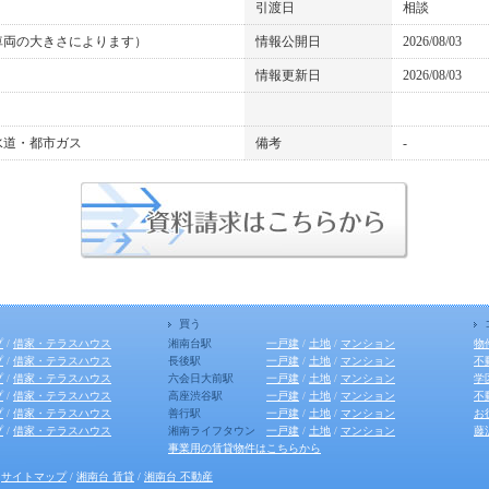
引渡日
相談
車両の大きさによります）
情報公開日
2026/08/03
情報更新日
2026/08/03
水道・都市ガス
備考
-
買う
プ
/
借家・テラスハウス
湘南台駅
一戸建
/
土地
/
マンション
物
プ
/
借家・テラスハウス
長後駅
一戸建
/
土地
/
マンション
不
プ
/
借家・テラスハウス
六会日大前駅
一戸建
/
土地
/
マンション
学
プ
/
借家・テラスハウス
高座渋谷駅
一戸建
/
土地
/
マンション
不
プ
/
借家・テラスハウス
善行駅
一戸建
/
土地
/
マンション
お
プ
/
借家・テラスハウス
湘南ライフタウン
一戸建
/
土地
/
マンション
藤
事業用の賃貸物件はこちらから
/
サイトマップ
/
湘南台 賃貸
/
湘南台 不動産