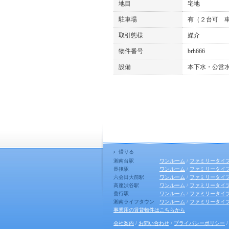
地目
宅地
駐車場
有（２台可 
取引態様
媒介
物件番号
brh666
設備
本下水・公営
借りる
湘南台駅
ワンルーム
/
ファミリータイ
長後駅
ワンルーム
/
ファミリータイ
六会日大前駅
ワンルーム
/
ファミリータイ
高座渋谷駅
ワンルーム
/
ファミリータイ
善行駅
ワンルーム
/
ファミリータイ
湘南ライフタウン
ワンルーム
/
ファミリータイ
事業用の賃貸物件はこちらから
会社案内
/
お問い合わせ
/
プライバシーポリシー