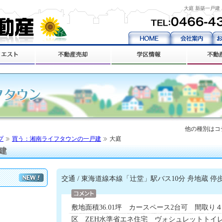
大庭 新築一戸
他の種別はコ
プ
買う：湘南ライフタウンの一戸建
大庭
建
交通 / 東海道線本線「辻堂」駅バス10分 舟地蔵 停
敷地面積36.01坪 カースペース2台可 間取り
区 ZEH水準省エネ住宅 ヴォシュレットトイ