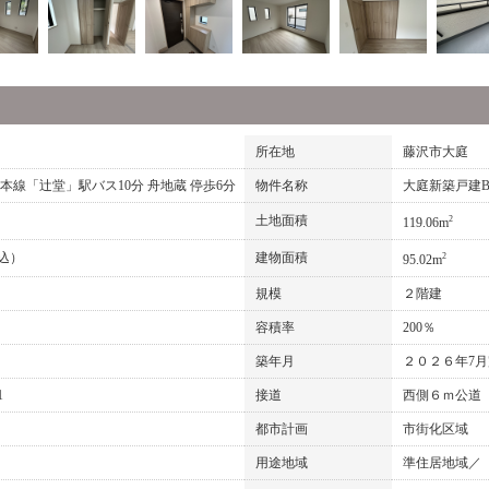
所在地
藤沢市大庭
線本線「辻堂」駅バス10分 舟地蔵 停歩6分
物件名称
大庭新築戸建
土地面積
2
119.06m
税込）
建物面積
2
95.02m
規模
２階建
容積率
200％
築年月
２０２６年7
1
接道
西側６ｍ公道
都市計画
市街化区域
用途地域
準住居地域／