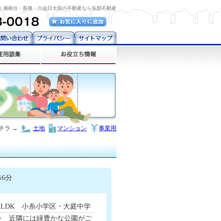
建｜湘南台・長後・六会日大前の不動産なら矢部不動産
チラ →
土地
マンション
事業用
歩6分
４LDK 小糸小学区・大庭中学
レ 近隣には緑豊かな公園がご