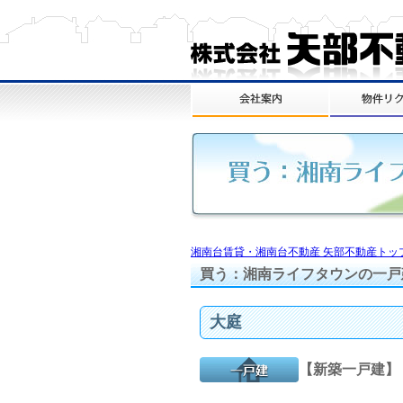
湘南台賃貸・湘南台不動産 矢部不動産トッ
買う：湘南ライフタウンの一戸
大庭
【新築一戸建】